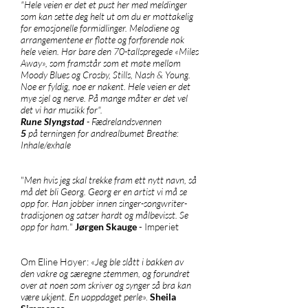
"Hele veien er det et pust her med meldinger
som kan sette deg helt ut om du er mottakelig
for emosjonelle formidlinger. Melodiene og
arrangementene er flotte og forførende nok
hele veien. Hør bare den 70-tallspregede «Miles
Away», som framstår som et møte mellom
Moody Blues og Crosby, Stills, Nash & Young.
Noe er fyldig, noe er nakent. Hele veien er det
mye sjel og nerve. På mange måter er det vel
det vi har musikk for".
Rune Slyngstad
- Fædrelandsvennen
5
på terningen for andrealbumet Breathe:
Inhale/exhale
"
Men hvis jeg skal trekke fram ett nytt navn, så
må det bli Georg. Georg er en artist vi må se
opp for. Han jobber innen singer-songwriter-
tradisjonen og satser hardt og målbevisst. Se
opp for ham.
"
Jørgen Skauge
- Imperiet
Om Eline Høyer: «
Jeg ble slått i bakken av
den vakre og særegne stemmen, og forundret
over at noen som skriver og synger så bra kan
være ukjent. En uoppdaget perle
».
Sheila