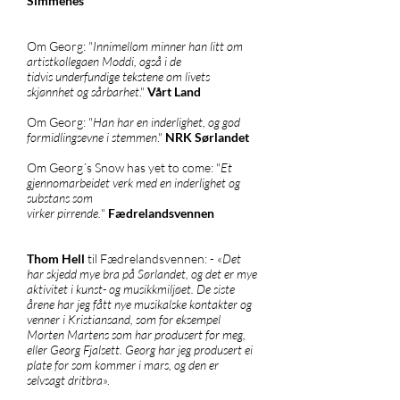
Simmenes
Om Georg: "
Innimellom minner han litt om
artistkollegaen Moddi, også i de
tidvis underfundige tekstene om livets
skjønnhet og sårbarhet
."
Vårt Land
Om Georg: "
Han har en inderlighet, og god
formidlingsevne i stemmen
."
NRK Sørlandet
Om Georg´s Snow has yet to come: "
Et
gjennomarbeidet verk med en inderlighet og
substans som
virker pirrende.
"
Fædrelandsvennen
Thom Hell
til Fædrelandsvennen: - «
Det
har skjedd mye bra på Sørlandet, og det er mye
aktivitet i kunst- og musikkmiljøet. De siste
årene har jeg fått nye musikalske kontakter og
venner i Kristiansand, som for eksempel
Morten Martens som har produsert for meg,
eller Georg Fjalsett. Georg har jeg produsert ei
plate for som kommer i mars, og den er
selvsagt dritbra
».