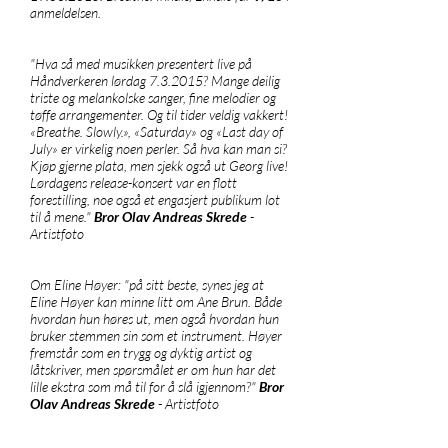
anmeldelsen.
"Hva så med musikken presentert live på
Håndverkeren lørdag 7.3.2015? Mange deilig
triste og melankolske sanger, fine melodier og
tøffe arrangementer. Og til tider veldig vakkert!
«Breathe. Slowly.», «Saturday» og «Last day of
July» er virkelig noen perler. Så hva kan man si?
Kjøp gjerne plata, men sjekk også ut Georg live!
Lørdagens release-konsert var en flott
forestilling, noe også et engasjert publikum lot
til å mene."
Bror Olav Andreas Skrede
-
Artistfoto
Om Eline Høyer: "på sitt beste, synes jeg at
Eline Høyer kan minne litt om Ane Brun. Både
hvordan hun høres ut, men også hvordan hun
bruker stemmen sin som et instrument. Høyer
fremstår som en trygg og dyktig artist og
låtskriver, men spørsmålet er om hun har det
lille ekstra som må til for å slå igjennom?"
Bror
Olav Andreas Skrede
- Artistfoto