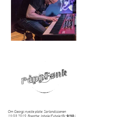
Om Georgs nyeste plate: Sørlandsscenen
19.03.2015
: Breathe: Inhale/Exhale får
9/10
i