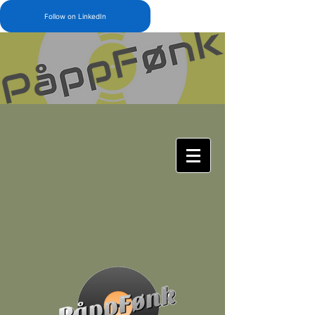
Follow on LinkedIn