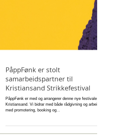
PåppFønk er stolt
samarbeidspartner til
Kristiansand Strikkefestival
PåppFønk er med og arrangerer denne nye festivalen i
Kristiansand. Vi bidrar med både rådgivning og arbeid
med promotering, booking og...